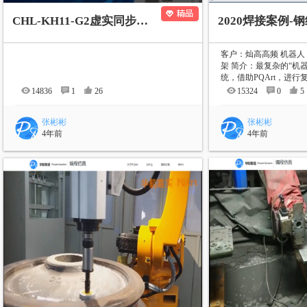
CHL-KH11-G2虚实同步（演示）
2020焊接案例-
客户：灿高高频 机器人
架 简介：最复杂的“机
统，借助PQArt，进行复
14836
1
26
15324
0
5
张彬彬
张彬彬
4年前
4年前