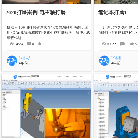
2020打磨案例-电主轴打磨
笔记本打磨1
机器人电主轴打磨铸造火车轮表面粘砂和毛刺，应
丰川笔记本外壳打磨，选
用PQArt离线编程软件快速生成打磨程序，解决示教
线软件快速规划路径，
编程难题。
14654
0
2
10022
0
5
张彬彬
张彬彬
4年前
4年前