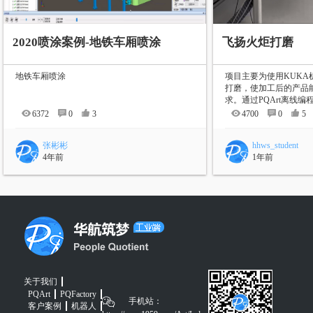
2020喷涂案例-地铁车厢喷涂
飞扬火炬打磨
地铁车厢喷涂
项目主要为使用KUK
打磨，使加工后的产品
求。通过PQArt离线编程
6372
0
3
4700
0
5
张彬彬
hhws_student
4年前
1年前
关于我们
PQArt
PQFactory
手机站：
客户案例
机器人